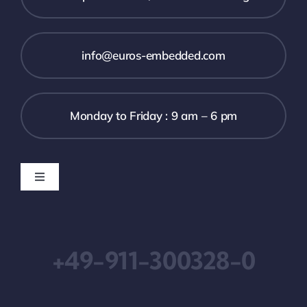
info@euros-embedded.com
Monday to Friday : 9 am – 6 pm
Toggle
Navigation
Downloads
+49-911-300328-0
Impressum
Geschäftsbedingungen