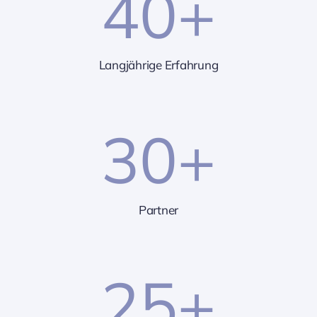
40
+
Langjährige Erfahrung
30
+
Partner
25
+