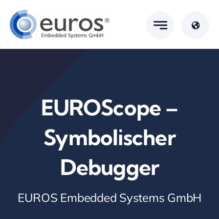
Skip
to
content
EUROScope –
Symbolischer
Debugger
EUROS Embedded Systems GmbH