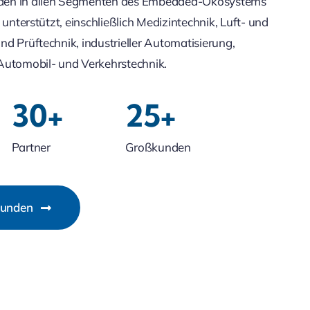
en in allen Segmenten des Embedded-Ökosystems
 unterstützt, einschließlich Medizintechnik, Luft- und
d Prüftechnik, industrieller Automatisierung,
Automobil- und Verkehrstechnik.
30+
25+
Partner
Großkunden
kunden