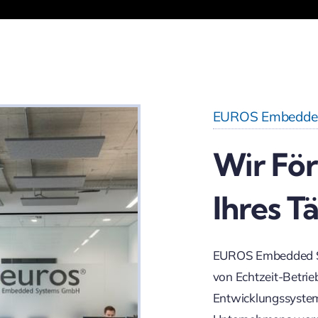
EUROS Embedde
Wir För
Ihres T
EUROS Embedded Sy
von Echtzeit-Betri
Entwicklungssyste