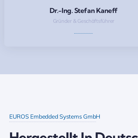
Dr.-Ing. Stefan Kaneff
Dr.-Ing. Stefan Kaneff
Gründer & Geschäftsführer
EUROS Embedded Systems GmbH
Hergestellt In Deuts