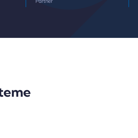
Partner
steme