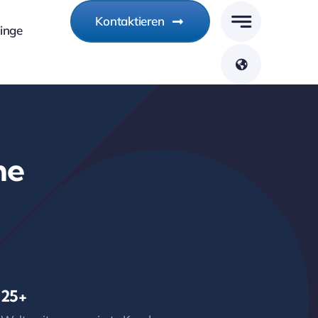
Kontaktieren
linge
me
25+