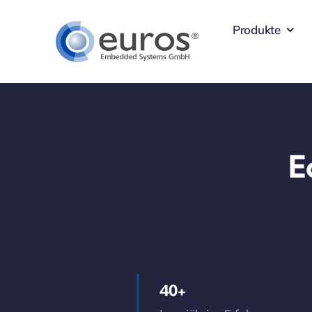
Skip
Produkte
to
content
E
40+