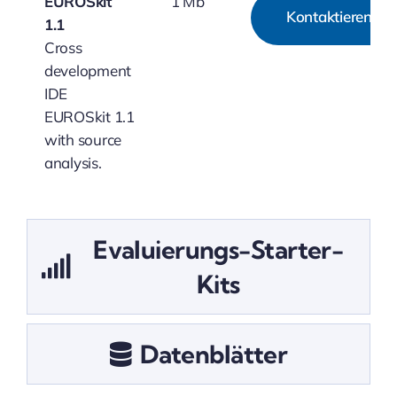
EUROSkit
1 Mb
Kontaktieren
1.1
Cross
development
IDE
EUROSkit 1.1
with source
analysis.
Evaluierungs-Starter-
Kits
Datenblätter