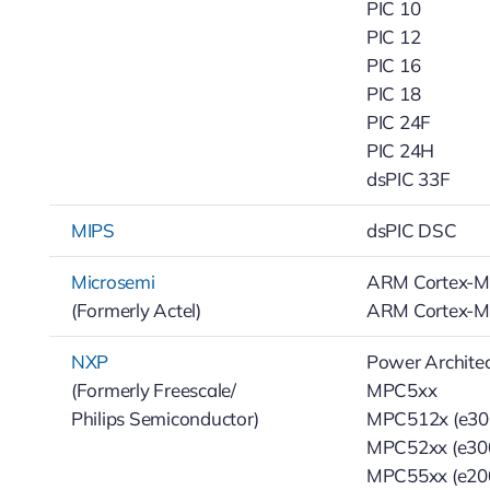
PIC 10
PIC 12
PIC 16
PIC 18
PIC 24F
PIC 24H
dsPIC 33F
MIPS
dsPIC DSC
Microsemi
ARM Cortex-
(Formerly Actel)
ARM Cortex-
NXP
Power Archite
(Formerly Freescale/
MPC5xx
Philips Semiconductor)
MPC512x (e30
MPC52xx (e300
MPC55xx (e200