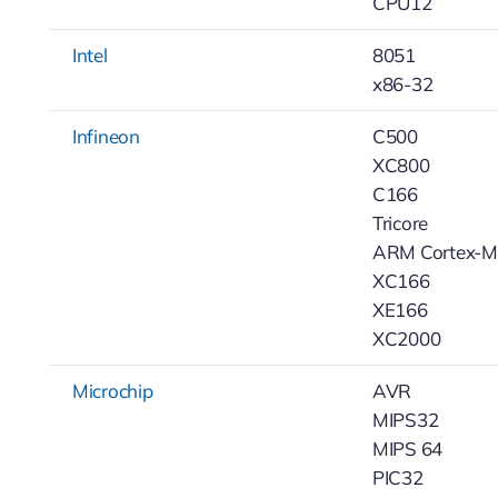
CPU12
Intel
8051
x86-32
Infineon
C500
XC800
C166
Tricore
ARM Cortex-
XC166
XE166
XC2000
Microchip
AVR
MIPS32
MIPS 64
PIC32