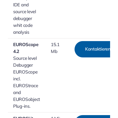
IDE and
source level
debugger
whit code
analysis
EUROScope
15.1
Kontaktieren
4.2
Mb
Source level
Debugger
EUROScope
incl.
EUROStrace
and
EUROSobject
Plug-ins.