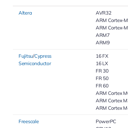
Altera
AVR32
ARM Cortex-
ARM Cortex-
ARM7
ARM9
Fujitsu
/
Cypress
16 FX
Semiconductor
16 LX
FR 30
FR 50
FR 60
ARM Cortex M
ARM Cortex M
ARM Cortex M
Freescale
PowerPC