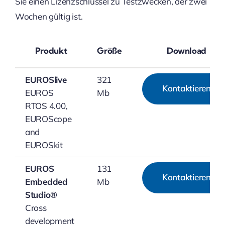
Sie einen Lizenzschlüssel zu Testzwecken, der zwei
Wochen gültig ist.
Produkt
Größe
Download
EUROSlive
321
Kontaktieren
EUROS
Mb
RTOS 4.00,
EUROScope
and
EUROSkit
EUROS
131
Kontaktieren
Embedded
Mb
Studio®
Cross
development