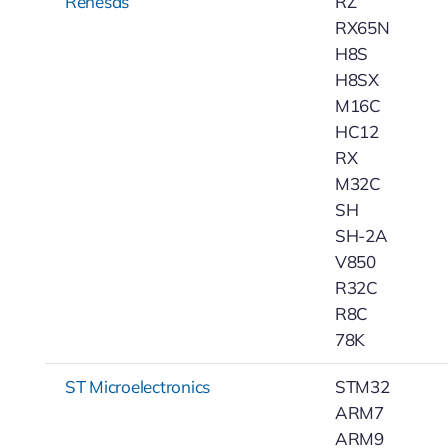
Renesas
RZ
RX65N
H8S
H8SX
M16C
HC12
RX
M32C
SH
SH-2A
V850
R32C
R8C
78K
ST Microelectronics
STM32
ARM7
ARM9